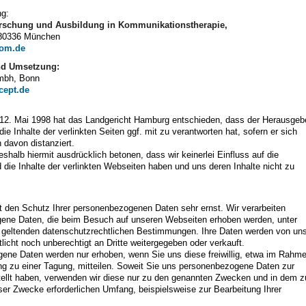
ng:
Forschung und Ausbildung in Kommunikationstherapie,
, 80336 München
kom.de
nd Umsetzung:
mbh, Bonn
ept.de
 12. Mai 1998 hat das Landgericht Hamburg entschieden, dass der Herausgeb
ie Inhalte der verlinkten Seiten ggf. mit zu verantworten hat, sofern er sich
ch davon distanziert.
shalb hiermit ausdrücklich betonen, dass wir keinerlei Einfluss auf die
 die Inhalte der verlinkten Webseiten haben und uns deren Inhalte nicht zu
.
den Schutz Ihrer personenbezogenen Daten sehr ernst. Wir verarbeiten
ene Daten, die beim Besuch auf unseren Webseiten erhoben werden, unter
 geltenden datenschutzrechtlichen Bestimmungen. Ihre Daten werden von un
tlicht noch unberechtigt an Dritte weitergegeben oder verkauft.
ene Daten werden nur erhoben, wenn Sie uns diese freiwillig, etwa im Rahm
g zu einer Tagung, mitteilen. Soweit Sie uns personenbezogene Daten zur
ellt haben, verwenden wir diese nur zu den genannten Zwecken und in dem z
ser Zwecke erforderlichen Umfang, beispielsweise zur Bearbeitung Ihrer