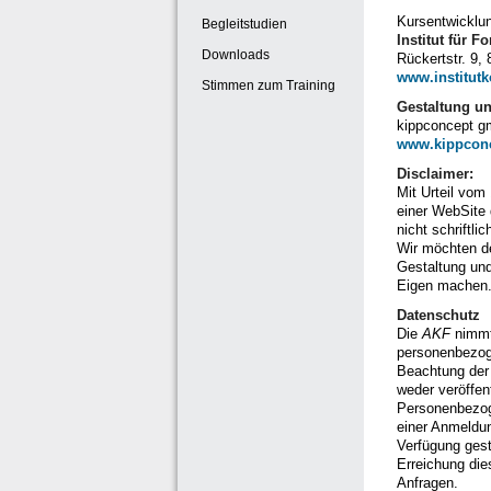
Kursentwicklu
Begleitstudien
Institut für 
Downloads
Rückertstr. 9
www.institut
Stimmen zum Training
Gestaltung u
kippconcept g
www.kippconc
Disclaimer:
Mit Urteil vom
einer WebSite d
nicht schriftli
Wir möchten de
Gestaltung und
Eigen machen
Datenschutz
Die
AKF
nimmt 
personenbezog
Beachtung der
weder veröffen
Personenbezog
einer Anmeldun
Verfügung gest
Erreichung die
Anfragen.