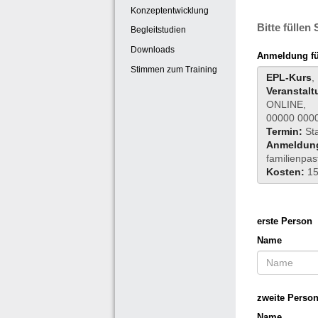
Konzeptentwicklung
Bitte füllen
Begleitstudien
Downloads
Anmeldung für
Stimmen zum Training
EPL-Kurs
,
Veranstalt
ONLINE,
00000 000
Termin:
St
Anmeldun
familienpa
Kosten:
15
erste Person
Name
zweite Perso
Name