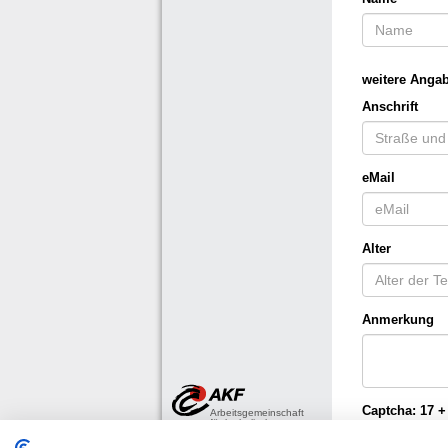
weitere Anga
Anschrift
eMail
Alter
Anmerkung
Captcha:
17 +
Arbeitsgemeinschaft
für katholische
Familienbildung e.V.,
Bonn