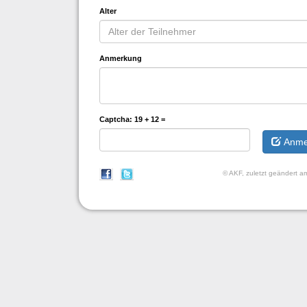
Alter
Anmerkung
Captcha:
19 + 12 =
Anme
© AKF, zuletzt geändert 