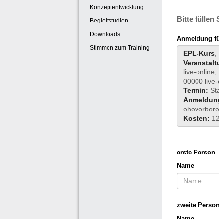
Konzeptentwicklung
Bitte füllen
Begleitstudien
Downloads
Anmeldung für
Stimmen zum Training
EPL-Kurs
,
Veranstalt
live-online,
00000 live-
Termin:
St
Anmeldun
ehevorber
Kosten:
12
erste Person
Name
zweite Perso
Name