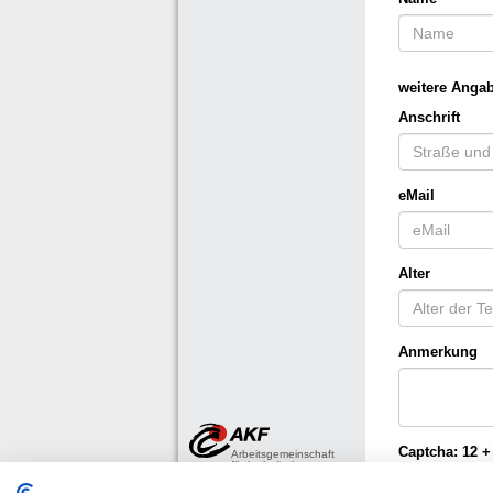
weitere Anga
Anschrift
eMail
Alter
Anmerkung
Captcha:
12 +
Arbeitsgemeinschaft
für katholische
Familienbildung e.V.,
Bonn