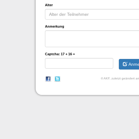
Alter
Anmerkung
Captcha:
17 + 16 =
Anme
© AKF, zuletzt geändert 