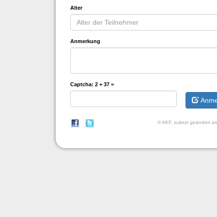
Alter
Anmerkung
Captcha:
2 + 37 =
Anme
© AKF, zuletzt geändert 