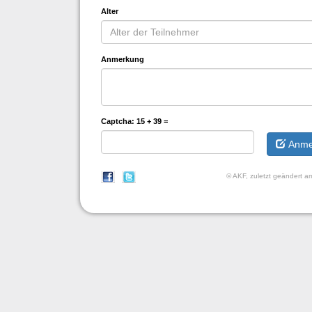
Alter
Anmerkung
Captcha:
15 + 39 =
Anme
© AKF, zuletzt geändert 