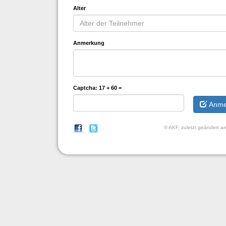
Alter
Anmerkung
Captcha:
17 + 60 =
Anme
© AKF, zuletzt geändert 