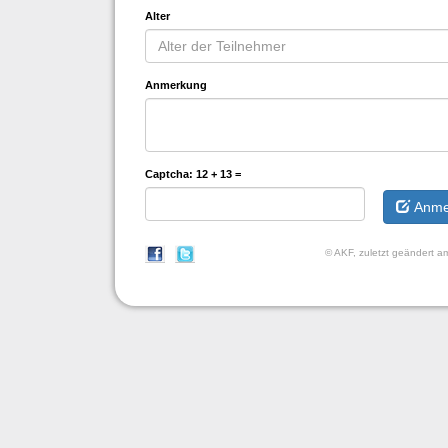
Alter
Anmerkung
Captcha:
12 + 13 =
Anme
© AKF, zuletzt geändert 